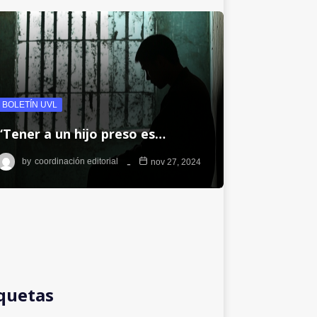
BOLETÍN UVL
“Tener a un hijo preso es…
by
coordinación editorial
nov 27, 2024
quetas