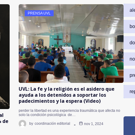
al
PRENSA UVL
bo
do
no
pr
UVL: La fe y la religión es el asidero que
re
ayuda a los detenidos a soportar los
padecimientos y la espera (Video)
perder la libertad es una experiencia traumática que afecta no
al
solo la condición psicológica de…
% de
by
coordinación editorial
nov 1, 2024