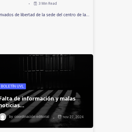
3 Min Read
rivados de libertad de la sede del centro de la…
BOLETÍN UVL
Falta de información y malas
noticias…
by
coordinación editorial
nov 27, 2024