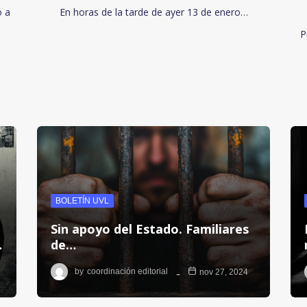
o a
En horas de la tarde de ayer 13 de enero…
P
BOLETÍN UVL
Sin apoyo del Estado. Familiares
…
de…
by
coordinación editorial
nov 27, 2024