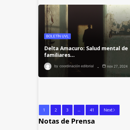
BOLETÍN UVL
Delta Amacuro: Salud mental de
familiares…
by
coordinación editorial
nov 27, 2024
1
2
3
...
41
Next
Notas de Prensa