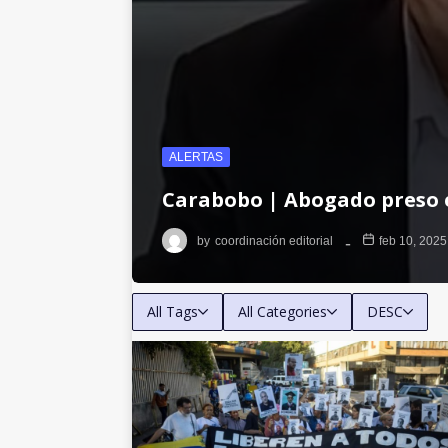
ALERTAS
Carabobo | Abogado preso e
by
coordinación editorial
feb 10, 2025
All Tags
All Categories
DESC