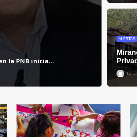
ALERTAS
Miran
Priva
n la PNB inicia…
by
co