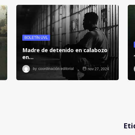
BOLETÍN UVL
Madre de detenido en calabozo
en…
by
coordinación editorial
nov 27, 2024
Eti