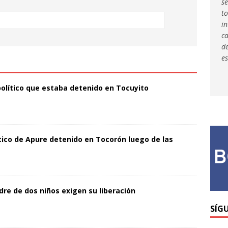
s
to
i
c
d
es
político que estaba detenido en Tocuyito
ítico de Apure detenido en Tocorón luego de las
dre de dos niños exigen su liberación
SÍG