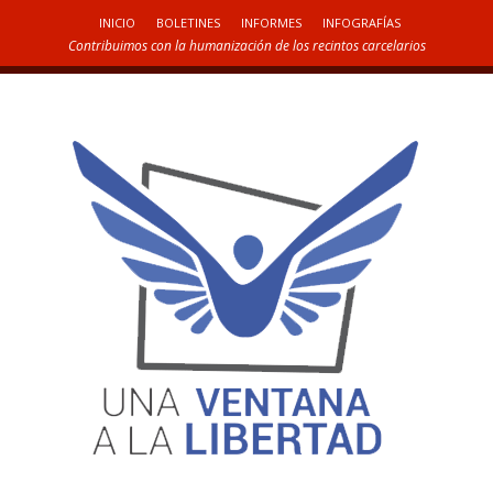
INICIO
BOLETINES
INFORMES
INFOGRAFÍAS
Contribuimos con la humanización de los recintos carcelarios