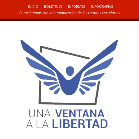
INICIO
BOLETINES
INFORMES
INFOGRAFÍAS
Contribuimos con la humanización de los recintos carcelarios