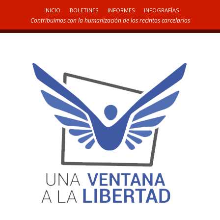
INICIO
BOLETINES
INFORMES
INFOGRAFÍAS
Contribuimos con la humanización de los recintos carcelarios