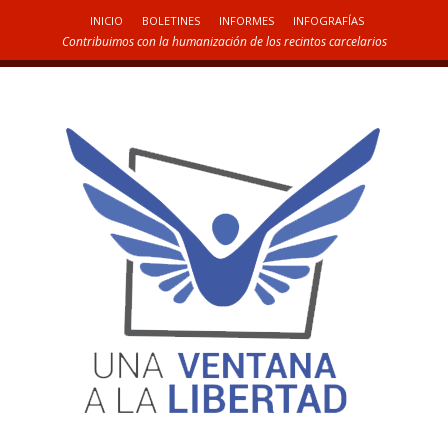
INICIO
BOLETINES
INFORMES
INFOGRAFÍAS
Contribuimos con la humanización de los recintos carcelarios