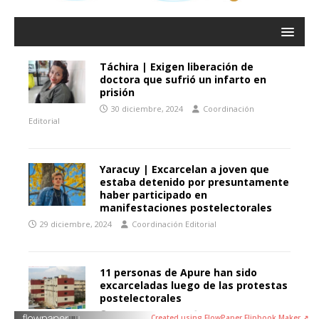
Created using FlowPaper Flipbook Maker ↗