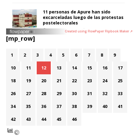
Created using FlowPaper Flipbook Maker ↗
[mp_row]
1
2
3
4
5
6
7
8
9
10
11
12
13
14
15
16
17
18
19
20
21
22
23
24
25
26
27
28
29
30
31
32
33
34
35
36
37
38
39
40
41
42
43
44
45
46