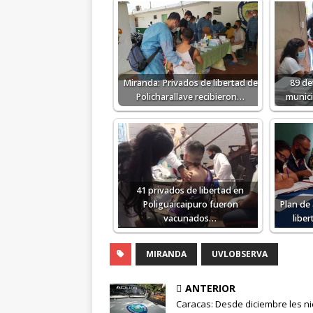
Miranda: Privados de libertad de
89 de
Policharallave recibieron…
munici
41 privados de libertad en
Poliguaicaipuro fueron
Plan de 
vacunados…
libe
MIRANDA
UVLOBSERVA
ANTERIOR
Caracas: Desde diciembre les n