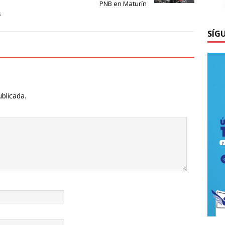
PNB en Maturín
s
SÍG
ublicada.